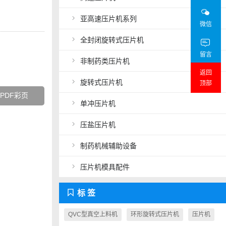
亚高速压片机系列
微信
全封闭旋转式压片机
留言
非制药类压片机
。
返回
旋转式压片机
顶部
PDF彩页
单冲压片机
Close
压盐压片机
制药机械辅助设备
压片机模具配件
标 签
QVC型真空上料机
环形旋转式压片机
压片机