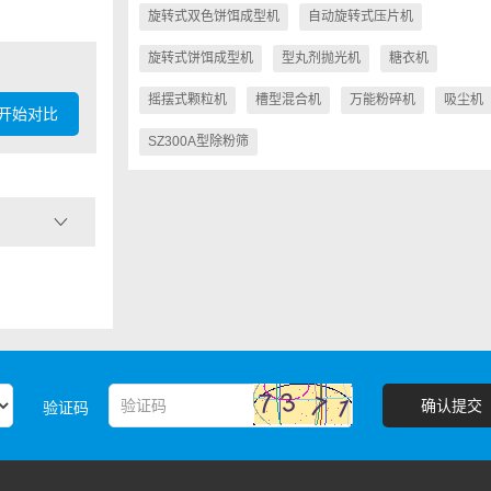
旋转式双色饼饵成型机
自动旋转式压片机
旋转式饼饵成型机
型丸剂抛光机
糖衣机
摇摆式颗粒机
槽型混合机
万能粉碎机
吸尘机
开始对比
SZ300A型除粉筛
包衣锅直径(mm)
生产能力(kg/锅)
电机功率(kw)
确认提交
验证码
外形尺寸(mm)
整机重量(kg)