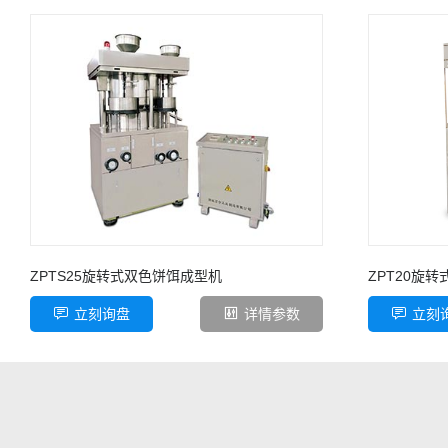
ZPTS25旋转式双色饼饵成型机
ZPT20旋
立刻询盘
详情参数
立刻